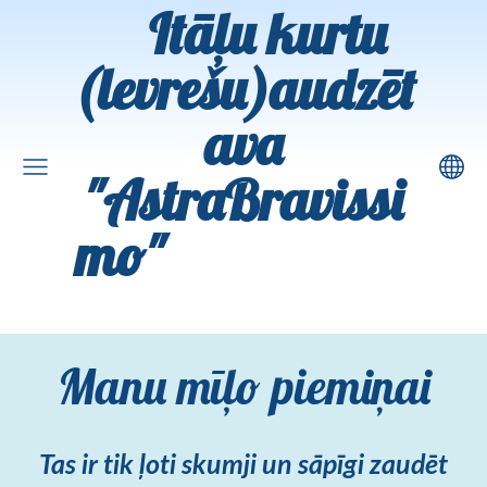
Itāļu kurtu
(levrešu)audzēt
ava
"AstraBravissi
mo"
Manu mīļo piemiņai
Tas ir tik ļoti skumji un sāpīgi zaudēt