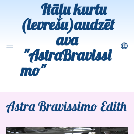
Itāļu kurtu
(levrešu)audzēt
ava
"AstraBravissi
mo"
Astra Bravissimo Edith